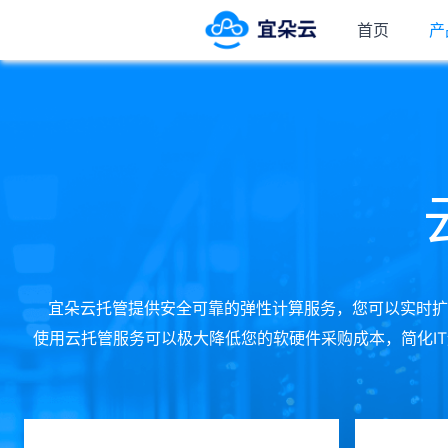
首页
产
宜朵云托管提供安全可靠的弹性计算服务，您可以实时扩
使用云托管服务可以极大降低您的软硬件采购成本，简化I